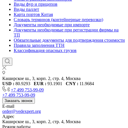
Виды фур и прицепов
Виды паллет
Карта портов Китая
Словарь терминов (контейнерные перевозки)
Документы необходимые при импорте
Документы необходимые при регистрации фирмы на
ТП
Обязательные документы для подтверждения стоимости
Правила заполнения ТТН
Классификация опасных грузов
Каширское ш., 3, корп. 2, стр. 4, Москва
USD :
80.9293
EUR :
93.1901
CNY :
11.9684
+7 499 753-99-09
+7 499 753-99-09
Заказать звонок
E-mail
order@vedexpert.org
Адрес
Каширское ш., 3, корп. 2, стр. 4, Москва
Режим работы