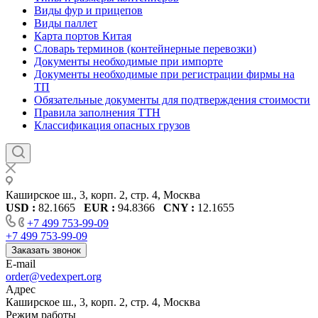
Виды фур и прицепов
Виды паллет
Карта портов Китая
Словарь терминов (контейнерные перевозки)
Документы необходимые при импорте
Документы необходимые при регистрации фирмы на
ТП
Обязательные документы для подтверждения стоимости
Правила заполнения ТТН
Классификация опасных грузов
Каширское ш., 3, корп. 2, стр. 4, Москва
USD :
82.1665
EUR :
94.8366
CNY :
12.1655
+7 499 753-99-09
+7 499 753-99-09
Заказать звонок
E-mail
order@vedexpert.org
Адрес
Каширское ш., 3, корп. 2, стр. 4, Москва
Режим работы