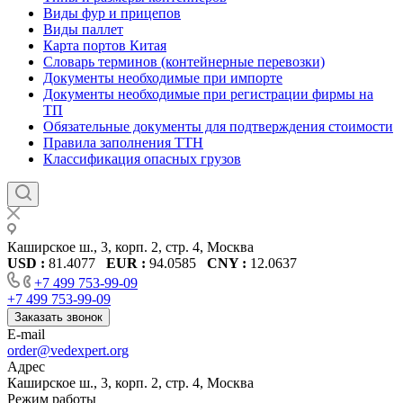
Виды фур и прицепов
Виды паллет
Карта портов Китая
Словарь терминов (контейнерные перевозки)
Документы необходимые при импорте
Документы необходимые при регистрации фирмы на
ТП
Обязательные документы для подтверждения стоимости
Правила заполнения ТТН
Классификация опасных грузов
Каширское ш., 3, корп. 2, стр. 4, Москва
USD :
81.4077
EUR :
94.0585
CNY :
12.0637
+7 499 753-99-09
+7 499 753-99-09
Заказать звонок
E-mail
order@vedexpert.org
Адрес
Каширское ш., 3, корп. 2, стр. 4, Москва
Режим работы